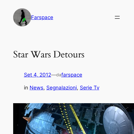
Vai
al
Farspace
contenuto
Star Wars Detours
Set 4, 2012
—
farspace
da
in
News
, 
Segnalazioni
, 
Serie Tv