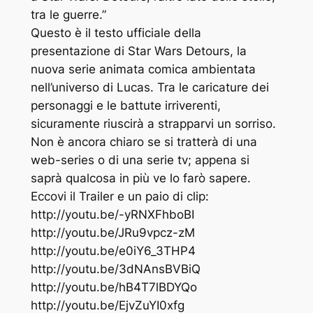
tra le guerre.”
Questo è il testo ufficiale della
presentazione di Star Wars Detours, la
nuova serie animata comica ambientata
nell’universo di Lucas. Tra le caricature dei
personaggi e le battute irriverenti,
sicuramente riuscirà a strapparvi un sorriso.
Non è ancora chiaro se si tratterà di una
web-series o di una serie tv; appena si
saprà qualcosa in più ve lo farò sapere.
Eccovi il Trailer e un paio di clip:
http://youtu.be/-yRNXFhboBI
http://youtu.be/JRu9vpcz-zM
http://youtu.be/e0iY6_3THP4
http://youtu.be/3dNAnsBVBiQ
http://youtu.be/hB4T7lBDYQo
http://youtu.be/EjvZuYI0xfg