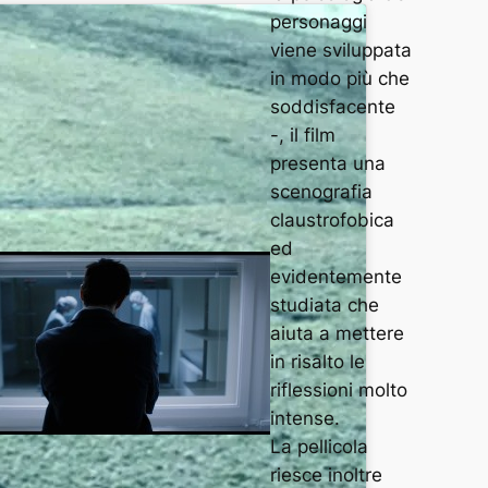
personaggi
viene sviluppata
in modo più che
soddisfacente
-, il film
presenta una
scenografia
claustrofobica
ed
evidentemente
studiata che
aiuta a mettere
in risalto le
riflessioni molto
intense.
La pellicola
riesce inoltre