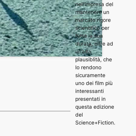
nell’impresa del
mantenere un
marcato rigore
scientifico per
tutta la sua
durata, oltre ad
un’alta
plausiblità, che
lo rendono
sicuramente
uno dei film più
interessanti
presentati in
questa edizione
del
Science+Fiction.