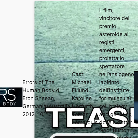
Il film,
vincitore del
premio
asteroide ai
registi
emergenti,
proietta lo
spettatore
Cast:
nell’ansiogeno
Errors of The
Michael
labirinto
Human Body di
Eklund,
dell’institute
Eron Sheean,
Karoline
for mulecular
Germania/Australia,
Herfurth,
cell biology
2012, 101′
Tomas
and genetics,
Lemarquis.
dove il dottor
Geof Burton