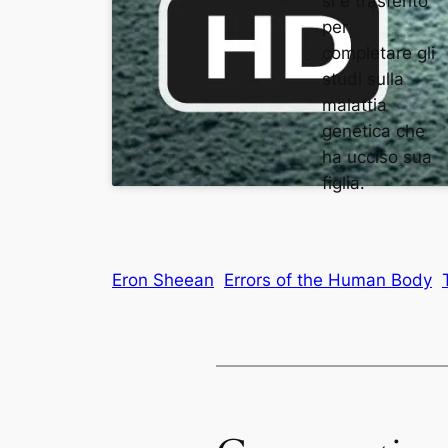
si è trasferito
per
completare gli
studi sulla
malattia
genetica che
ha ucciso sua
figlia.
Eron Sheean
Errors of the Human Body