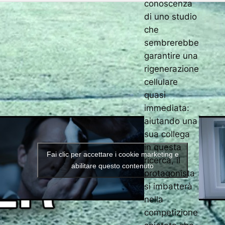
conoscenza
di uno studio
che
sembrerebbe
garantire una
rigenerazione
cellulare
quasi
immediata:
aiutando una
sua collega
in questa
Fai clic per accettare i cookie marketing e
ricerca, il
abilitare questo contenuto
protagonista
si imbatterà
nella
competizione