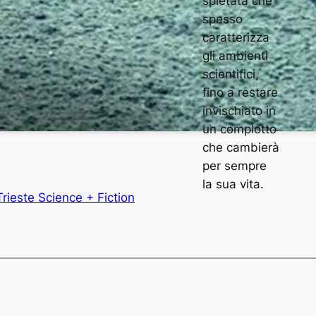
spietata che
spesso
caratterizza
gli ambienti
scientifici,
fino a restare
invischiato in
un complotto
che cambierà
per sempre
la sua vita.
Trieste Science + Fiction