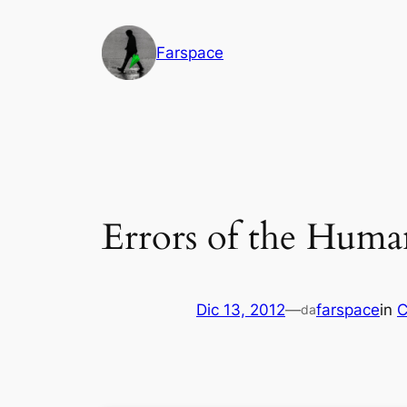
Vai
al
Farspace
contenuto
Errors of the Huma
Dic 13, 2012
—
farspace
in
C
da