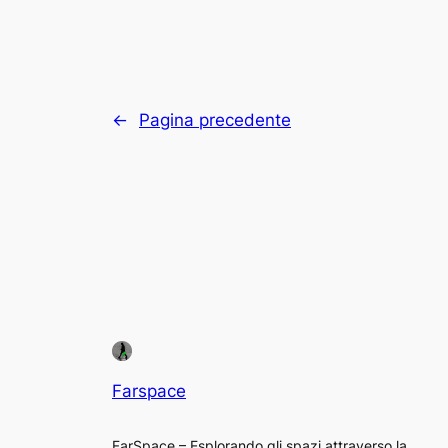
←
Pagina precedente
Farspace
FarSpace – Esplorando gli spazi attraverso la