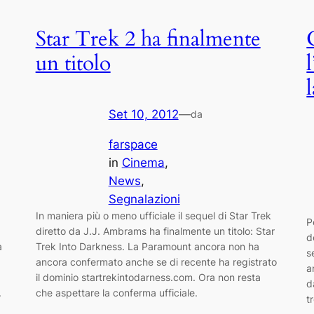
Star Trek 2 ha finalmente
un titolo
Set 10, 2012
—
da
farspace
in
Cinema
, 
News
, 
Segnalazioni
In maniera più o meno ufficiale il sequel di Star Trek
P
diretto da J.J. Ambrams ha finalmente un titolo: Star
d
a
Trek Into Darkness. La Paramount ancora non ha
s
a
ancora confermato anche se di recente ha registrato
a
il dominio startrekintodarness.com. Ora non resta
d
.
che aspettare la conferma ufficiale.
t