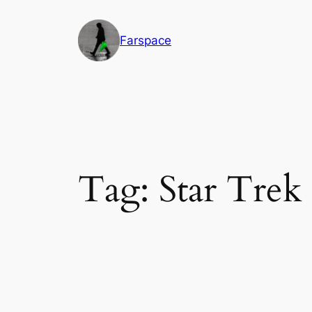
Vai
al
Farspace
contenuto
Tag:
Star Trek