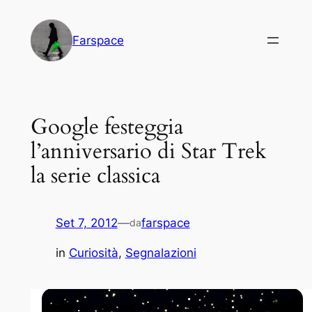
Vai
al
Farspace
contenuto
Google festeggia
l’anniversario di Star Trek
la serie classica
Set 7, 2012
—
farspace
da
in
Curiosità
, 
Segnalazioni