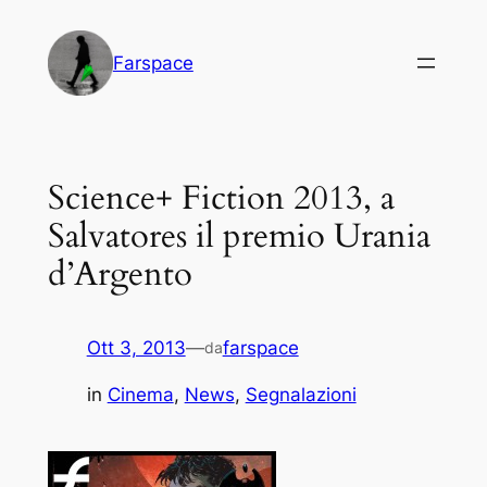
Vai
al
Farspace
contenuto
Science+ Fiction 2013, a
Salvatores il premio Urania
d’Argento
Ott 3, 2013
—
farspace
da
in
Cinema
, 
News
, 
Segnalazioni