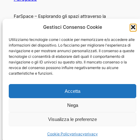
FarSpace – Esplorando gli spazi attraverso la
fotografia
Gestisci Consenso Cookie
Chi sono
Privacy
Utilizziamo tecnologie come i cookie per memorizzare e/o accedere alle
informazioni del dispositivo. Lo facciamo per migliorare l'esperienza di
Niccolò Corvini
Privacy Policy
navigazione e per mostrare annunci personalizzati. Il consenso a queste
Opportunità di lavoro
Termini e condizioni
tecnologie ci consentirà di elaborare dati quali il comportamento di
navigazione o gli ID univoci su questo sito. Il mancato consenso o la
Star-Citizen Italia
Contattaci
revoca del consenso possono influire negativamente su alcune
caratteristiche e funzioni.
© 2026 Niccolo Corvini
Accetta
Tutti i contenuti di questo sito web, incluse immagini,
Nega
testi, video e design, sono protetti da copyright e non
possono essere riprodotti, distribuiti o modificati senza
Visualizza le preferenze
il previo consenso scritto del proprietario.
Cookie Policy
privacy
privacy