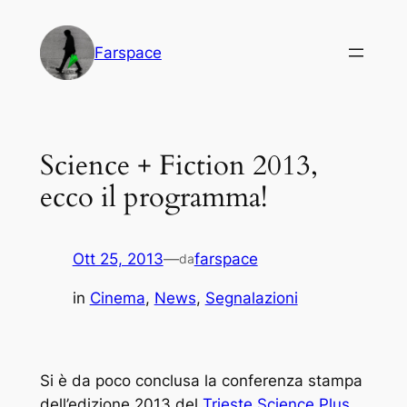
Vai
al
Farspace
contenuto
Science + Fiction 2013,
ecco il programma!
Ott 25, 2013
—
farspace
da
in
Cinema
, 
News
, 
Segnalazioni
Si è da poco conclusa la conferenza stampa
dell’edizione 2013 del
Trieste Science Plus