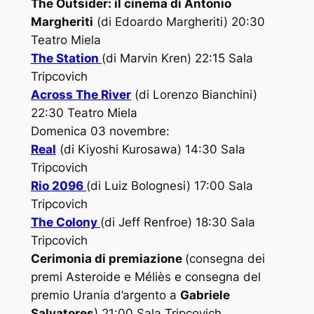
The Outsider: il cinema di Antonio
Margheriti
(di Edoardo Margheriti) 20:30
Teatro Miela
The Station
(di Marvin Kren) 22:15 Sala
Tripcovich
Across The River
(di Lorenzo Bianchini)
22:30 Teatro Miela
Domenica 03 novembre:
Real
(di Kiyoshi Kurosawa) 14:30 Sala
Tripcovich
Rio 2096
(di Luiz Bolognesi) 17:00 Sala
Tripcovich
The Colony
(di Jeff Renfroe) 18:30 Sala
Tripcovich
Cerimonia di premiazione
(consegna dei
premi Asteroide e Méliès e consegna del
premio Urania d’argento a
Gabriele
Salvatores
) 21:00 Sala Tripcovich