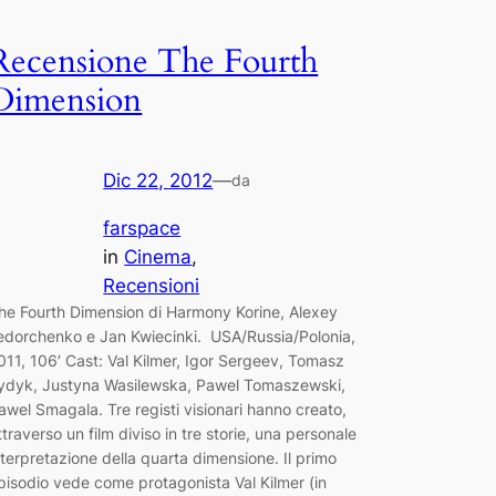
Recensione The Fourth
Dimension
Dic 22, 2012
—
da
farspace
in
Cinema
, 
Recensioni
he Fourth Dimension di Harmony Korine, Alexey
edorchenko e Jan Kwiecinki. USA/Russia/Polonia,
011, 106′ Cast: Val Kilmer, Igor Sergeev, Tomasz
ydyk, Justyna Wasilewska, Pawel Tomaszewski,
awel Smagala. Tre registi visionari hanno creato,
ttraverso un film diviso in tre storie, una personale
nterpretazione della quarta dimensione. Il primo
pisodio vede come protagonista Val Kilmer (in