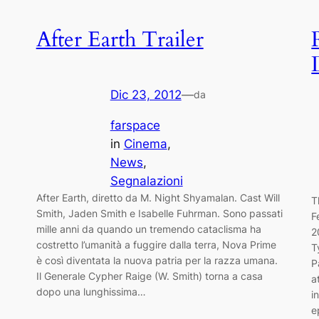
After Earth Trailer
Dic 23, 2012
—
da
farspace
in
Cinema
, 
News
, 
Segnalazioni
After Earth, diretto da M. Night Shyamalan. Cast Will
T
Smith, Jaden Smith e Isabelle Fuhrman. Sono passati
F
mille anni da quando un tremendo cataclisma ha
2
costretto l’umanità a fuggire dalla terra, Nova Prime
T
è così diventata la nuova patria per la razza umana.
P
Il Generale Cypher Raige (W. Smith) torna a casa
a
dopo una lunghissima…
i
e