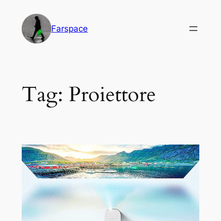
Vai
al
Farspace
contenuto
Tag:
Proiettore