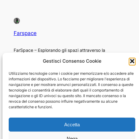
Farspace
FarSpace – Esplorando gli spazi attraverso la
fotografia
Gestisci Consenso Cookie
Chi sono
Privacy
Utilizziamo tecnologie come i cookie per memorizzare e/o accedere alle
informazioni del dispositivo. Lo facciamo per migliorare l'esperienza di
Niccolò Corvini
Privacy Policy
navigazione e per mostrare annunci personalizzati. Il consenso a queste
Opportunità di lavoro
Termini e condizioni
tecnologie ci consentirà di elaborare dati quali il comportamento di
navigazione o gli ID univoci su questo sito. Il mancato consenso o la
Star-Citizen Italia
Contattaci
revoca del consenso possono influire negativamente su alcune
caratteristiche e funzioni.
© 2026 Niccolo Corvini
Accetta
Tutti i contenuti di questo sito web, incluse immagini,
Nega