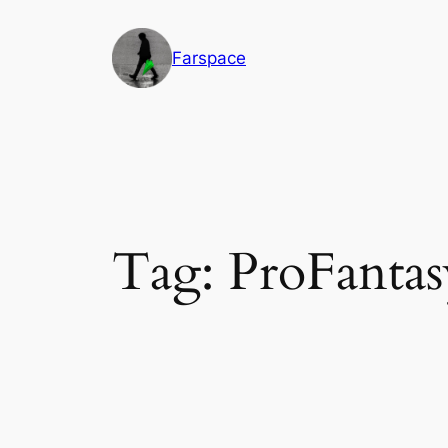
Vai
al
Farspace
contenuto
Tag:
ProFantas