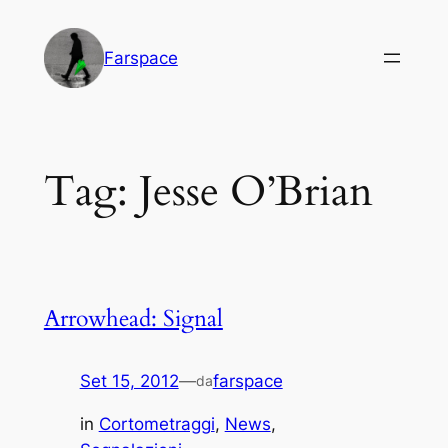
Vai
al
Farspace
contenuto
Tag:
Jesse O’Brian
Arrowhead: Signal
Set 15, 2012
—
farspace
da
in
Cortometraggi
, 
News
, 