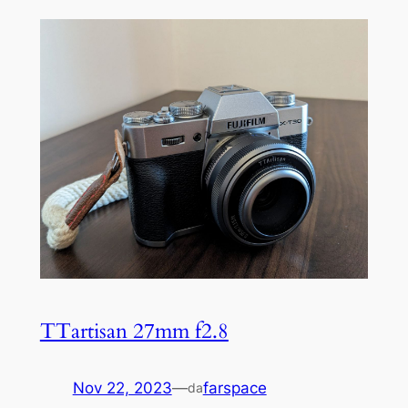
TTartisan 27mm f2.8
Nov 22, 2023
—
farspace
da