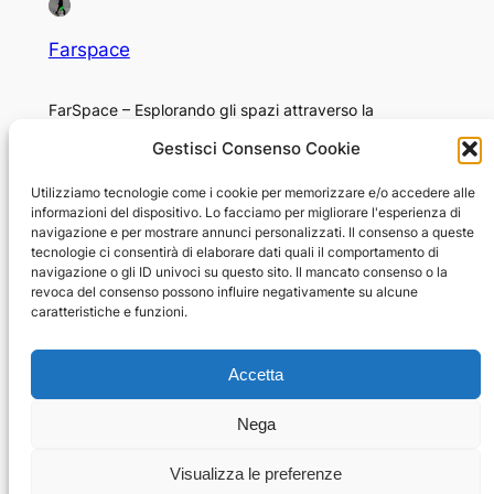
Farspace
FarSpace – Esplorando gli spazi attraverso la
fotografia
Gestisci Consenso Cookie
Chi sono
Privacy
Utilizziamo tecnologie come i cookie per memorizzare e/o accedere alle
informazioni del dispositivo. Lo facciamo per migliorare l'esperienza di
Niccolò Corvini
Privacy Policy
navigazione e per mostrare annunci personalizzati. Il consenso a queste
Opportunità di lavoro
Termini e condizioni
tecnologie ci consentirà di elaborare dati quali il comportamento di
navigazione o gli ID univoci su questo sito. Il mancato consenso o la
Star-Citizen Italia
Contattaci
revoca del consenso possono influire negativamente su alcune
caratteristiche e funzioni.
© 2026 Niccolo Corvini
Accetta
Tutti i contenuti di questo sito web, incluse immagini,
Nega
testi, video e design, sono protetti da copyright e non
possono essere riprodotti, distribuiti o modificati senza
Visualizza le preferenze
il previo consenso scritto del proprietario.