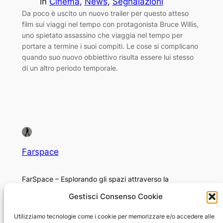
in
Cinema
, 
News
, 
Segnalazioni
Da poco è uscito un nuovo trailer per questo atteso
film sui viaggi nel tempo con protagonista Bruce Willis,
uno spietato assassino che viaggia nel tempo per
portare a termine i suoi compiti. Le cose si complicano
quando suo nuovo obbiettivo risulta essere lui stesso
di un altro periodo temporale.
Farspace
FarSpace – Esplorando gli spazi attraverso la
fotografia
Gestisci Consenso Cookie
Chi sono
Privacy
Utilizziamo tecnologie come i cookie per memorizzare e/o accedere alle