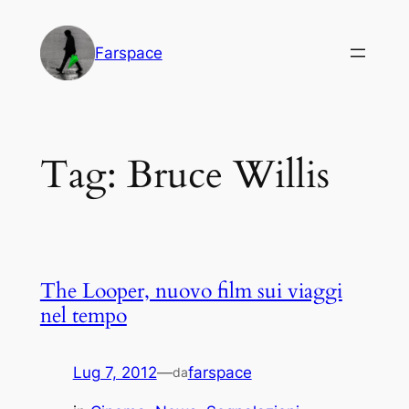
Vai
al
Farspace
contenuto
Tag:
Bruce Willis
The Looper, nuovo film sui viaggi
nel tempo
Lug 7, 2012
—
farspace
da