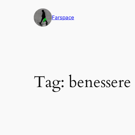
Vai
al
Farspace
contenuto
Tag:
benessere