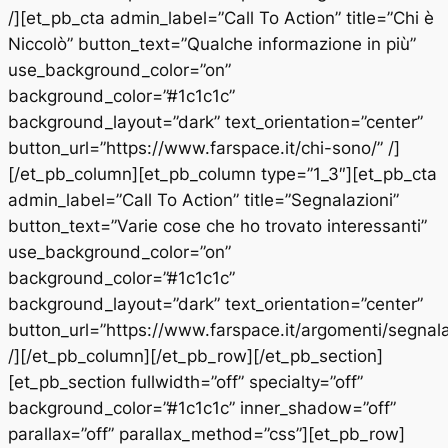
/][et_pb_cta admin_label=”Call To Action” title=”Chi è
Niccolò” button_text=”Qualche informazione in più”
use_background_color=”on”
background_color=”#1c1c1c”
background_layout=”dark” text_orientation=”center”
button_url=”https://www.farspace.it/chi-sono/” /]
[/et_pb_column][et_pb_column type=”1_3″][et_pb_cta
admin_label=”Call To Action” title=”Segnalazioni”
button_text=”Varie cose che ho trovato interessanti”
use_background_color=”on”
background_color=”#1c1c1c”
background_layout=”dark” text_orientation=”center”
button_url=”https://www.farspace.it/argomenti/segnala
/][/et_pb_column][/et_pb_row][/et_pb_section]
[et_pb_section fullwidth=”off” specialty=”off”
background_color=”#1c1c1c” inner_shadow=”off”
parallax=”off” parallax_method=”css”][et_pb_row]