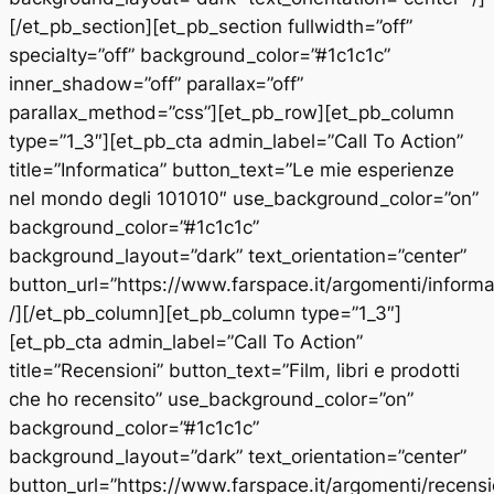
[/et_pb_section][et_pb_section fullwidth=”off”
specialty=”off” background_color=”#1c1c1c”
inner_shadow=”off” parallax=”off”
parallax_method=”css”][et_pb_row][et_pb_column
type=”1_3″][et_pb_cta admin_label=”Call To Action”
title=”Informatica” button_text=”Le mie esperienze
nel mondo degli 101010″ use_background_color=”on”
background_color=”#1c1c1c”
background_layout=”dark” text_orientation=”center”
button_url=”https://www.farspace.it/argomenti/informa
/][/et_pb_column][et_pb_column type=”1_3″]
[et_pb_cta admin_label=”Call To Action”
title=”Recensioni” button_text=”Film, libri e prodotti
che ho recensito” use_background_color=”on”
background_color=”#1c1c1c”
background_layout=”dark” text_orientation=”center”
button_url=”https://www.farspace.it/argomenti/recensi