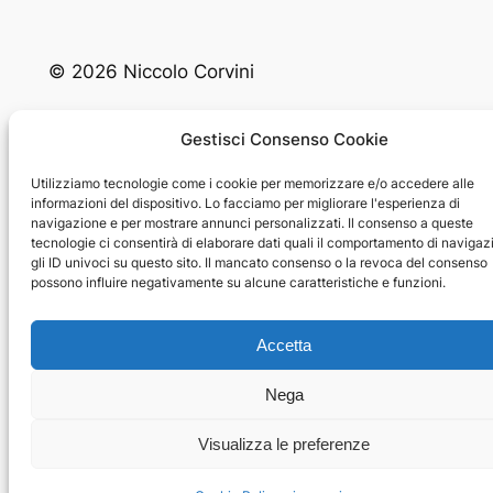
© 2026 Niccolo Corvini
Tutti i contenuti di questo sito web, incluse immagini,
Gestisci Consenso Cookie
testi, video e design, sono protetti da copyright e non
possono essere riprodotti, distribuiti o modificati senza
Utilizziamo tecnologie come i cookie per memorizzare e/o accedere alle
il previo consenso scritto del proprietario.
informazioni del dispositivo. Lo facciamo per migliorare l'esperienza di
navigazione e per mostrare annunci personalizzati. Il consenso a queste
tecnologie ci consentirà di elaborare dati quali il comportamento di navigaz
gli ID univoci su questo sito. Il mancato consenso o la revoca del consenso
possono influire negativamente su alcune caratteristiche e funzioni.
Accetta
Nega
Visualizza le preferenze