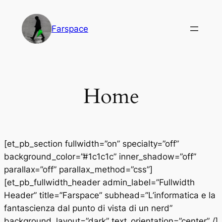
Vai
al
Farspace
contenuto
Home
[et_pb_section fullwidth=”on” specialty=”off”
background_color=”#1c1c1c” inner_shadow=”off”
parallax=”off” parallax_method=”css”]
[et_pb_fullwidth_header admin_label=”Fullwidth
Header” title=”Farspace” subhead=”L’informatica e la
fantascienza dal punto di vista di un nerd”
background_layout=”dark” text_orientation=”center” /]